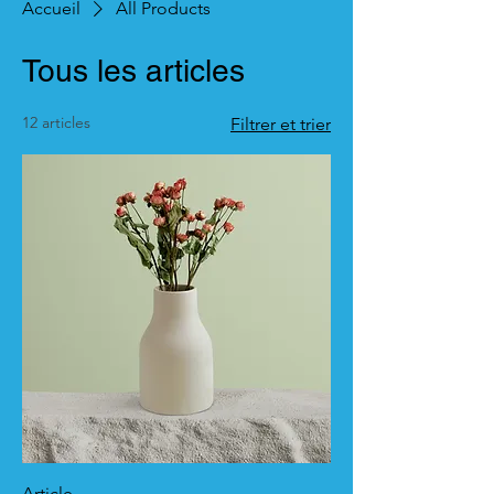
Accueil
All Products
Tous les articles
12 articles
Filtrer et trier
Article