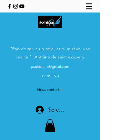
JO'AILES ULM Club
"Fais de ta vie un rêve, et d'un rêve, une
réalité." Antoine de saint exupery
joailes.ulm@gmail.com
0633811651
Nous contacter
Se connecter