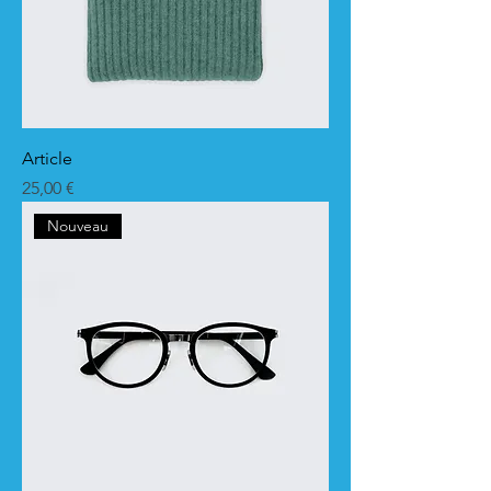
Article
Prix
25,00 €
Nouveau