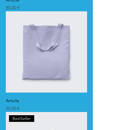
Prix
85,00 €
Article
Prix
20,00 €
BestSeller